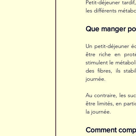
Petit-déjeuner tardi
les différents métab
Que manger pour
Un petit-déjeuner éq
être riche en prot
stimulent le métabol
des fibres, ils stab
journée. 
Au contraire, les su
être limités, en part
la journée. 
Comment compos