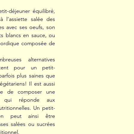
t-déjeuner équilibré, 
 l’assiette salée des 
es avec ses oeufs, son 
ts blancs en sauce, ou 
 nordique composée de 
reuses alternatives 
stent pour un petit-
parfois plus saines que 
gétariens! Il est aussi 
ble de composer une 
” qui réponde aux 
ritionnelles. Un petit-
en peut ainsi être 
ases salées ou sucrées 
tionnel.