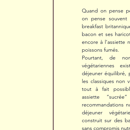
Quand on pense peti
on pense souvent à
breakfast britanniqu
bacon et ses harico
encore à l’assiette
poissons fumés.  
Pourtant, de nomb
végétariennes exi
déjeuner équilibré, 
les classiques non vé
tout à fait possi
assiette “sucrée
recommandations nut
déjeuner végétari
construit sur des b
sans compromis nutri