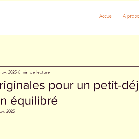
Accueil
A prop
nov. 2025
6 min de lecture
riginales pour un petit-dé
n équilibré
ov. 2025