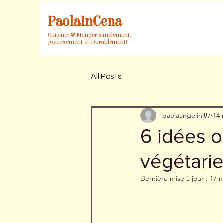
PaolaInCena
Cuisiner & Manger Simplement,
Joyeusement et Durablement!
All Posts
paolaangelini87
14 
6 idées o
végétarie
Dernière mise à jour :
17 n